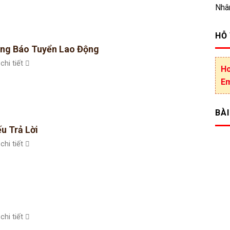
Nhâ
HỖ
ng Báo Tuyển Lao Động
chi tiết
Ho
Em
BÀI
u Trả Lời
chi tiết
chi tiết