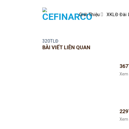
Skip
to
Giới Thiệu
XKLĐ Đài 
content
320TLĐ
BÀI VIẾT LIÊN QUAN
367
Xem 
229
Xem 