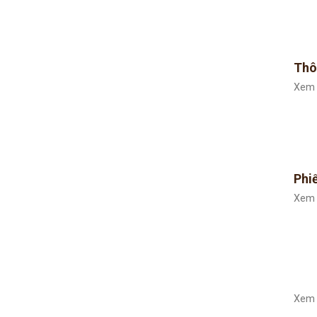
Thô
Xem 
Phiế
Xem 
Xem 