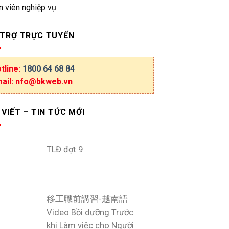
n viên nghiệp vụ
 TRỢ TRỰC TUYẾN
tline:
1800 64 68 84
ail: nfo@bkweb.vn
 VIẾT – TIN TỨC MỚI
TLĐ đợt 9
移工職前講習-越南語
Video Bồi dưỡng Trước
khi Làm việc cho Người