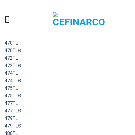
Skip
ADD ANYTHING HERE OR JUST REMOVE IT...
to
content
470TL
470TLĐ
472TL
472TLĐ
474TL
474TLĐ
475TL
475TLĐ
477TL
477TLĐ
479TL
479TLĐ
480TL