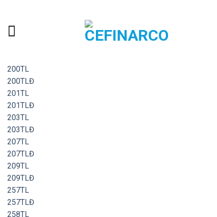
Skip
ADD ANYTHING HERE OR JUST REMOVE IT...
to
content
200TL
200TLĐ
201TL
201TLĐ
203TL
203TLĐ
207TL
207TLĐ
209TL
209TLĐ
257TL
257TLĐ
258TL