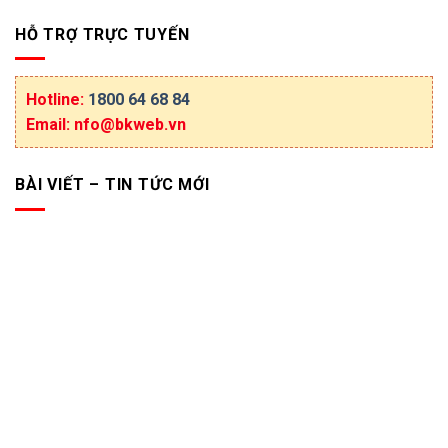
HỖ TRỢ TRỰC TUYẾN
Hotline:
1800 64 68 84
Email: nfo@bkweb.vn
BÀI VIẾT – TIN TỨC MỚI