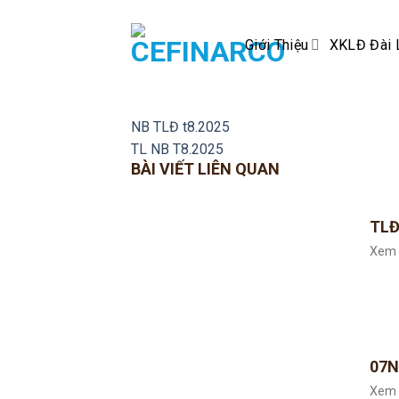
Skip
to
Giới Thiệu
XKLĐ Đài 
content
NB TLĐ t8.2025
TL NB T8.2025
BÀI VIẾT LIÊN QUAN
TLĐ
Xem 
07N
Xem 