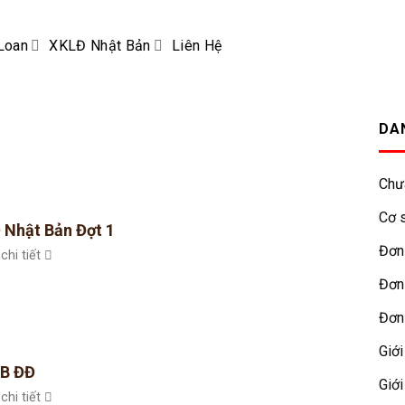
Loan
XKLĐ Nhật Bản
Liên Hệ
DA
Chư
Cơ s
 Nhật Bản Đợt 1
Đơn
chi tiết
Đơn
Đơn
Giới
B ĐĐ
Giới
chi tiết