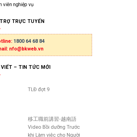
n viên nghiệp vụ
 TRỢ TRỰC TUYẾN
tline:
1800 64 68 84
ail: nfo@bkweb.vn
 VIẾT – TIN TỨC MỚI
TLĐ đợt 9
移工職前講習-越南語
Video Bồi dưỡng Trước
khi Làm việc cho Người