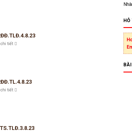
Nhâ
HỖ
2ĐĐ.TLĐ.4.8.23
Ho
chi tiết
Em
BÀI
2ĐĐ.TL.4.8.23
chi tiết
TS.TLĐ.3.8.23