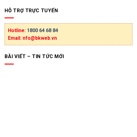
HỖ TRỢ TRỰC TUYẾN
Hotline:
1800 64 68 84
Email: nfo@bkweb.vn
BÀI VIẾT – TIN TỨC MỚI