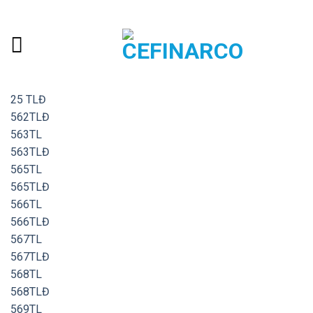
Skip
ADD ANYTHING HERE OR JUST REMOVE IT...
to
content
25 TLĐ
562TLĐ
563TL
563TLĐ
565TL
565TLĐ
566TL
566TLĐ
567TL
567TLĐ
568TL
568TLĐ
569TL