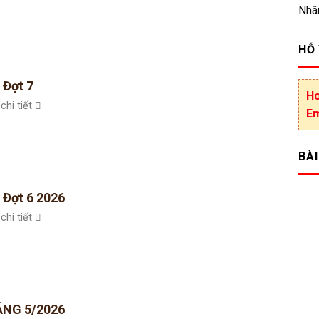
Nhâ
HỖ
 Đợt 7
Ho
chi tiết
Em
BÀI
 Đợt 6 2026
chi tiết
NG 5/2026