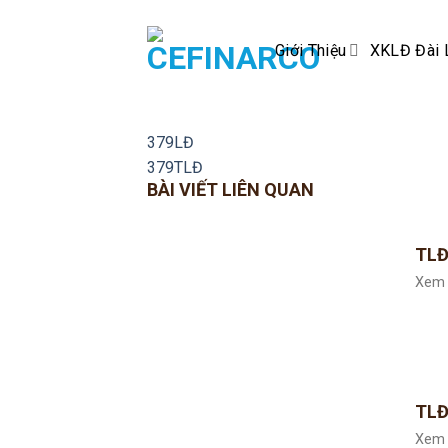
Skip
to
Giới Thiệu
XKLĐ Đài 
content
379LĐ
379TLĐ
BÀI VIẾT LIÊN QUAN
TLĐ
Xem 
TLĐ
Xem 