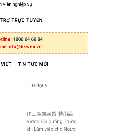
n viên nghiệp vụ
 TRỢ TRỰC TUYẾN
tline:
1800 64 68 84
ail: nfo@bkweb.vn
 VIẾT – TIN TỨC MỚI
TLĐ đợt 9
移工職前講習-越南語
Video Bồi dưỡng Trước
khi Làm việc cho Người