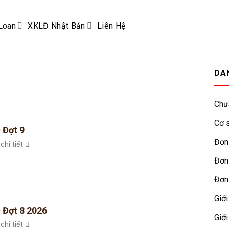
Loan
XKLĐ Nhật Bản
Liên Hệ
DA
Chư
Cơ s
 Đợt 9
Đơn
chi tiết
Đơn
Đơn
Giới
 Đợt 8 2026
Giới
chi tiết