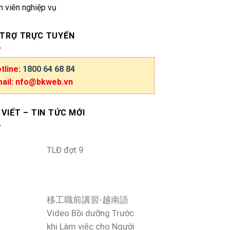
n viên nghiệp vụ
 TRỢ TRỰC TUYẾN
tline:
1800 64 68 84
ail: nfo@bkweb.vn
 VIẾT – TIN TỨC MỚI
TLĐ đợt 9
移工職前講習-越南語
Video Bồi dưỡng Trước
khi Làm việc cho Người