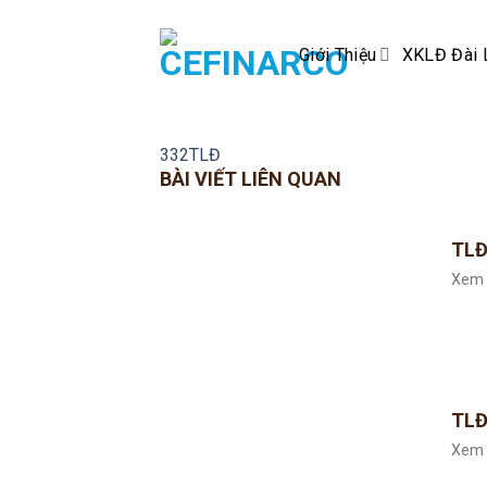
Skip
to
Giới Thiệu
XKLĐ Đài 
content
332TLĐ
BÀI VIẾT LIÊN QUAN
TLĐ
Xem 
TLĐ
Xem 