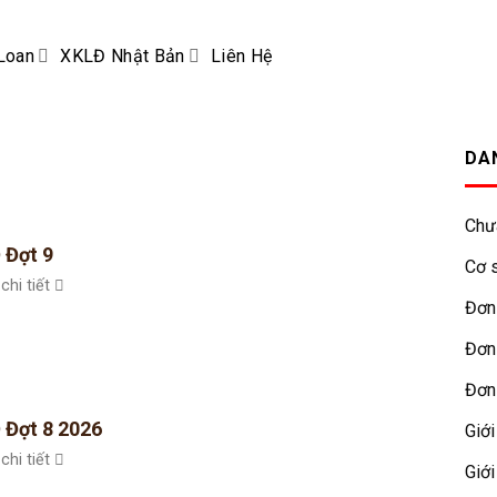
Loan
XKLĐ Nhật Bản
Liên Hệ
DA
Chư
 Đợt 9
Cơ s
chi tiết
Đơn
Đơn
Đơn
 Đợt 8 2026
Giới
chi tiết
Giới