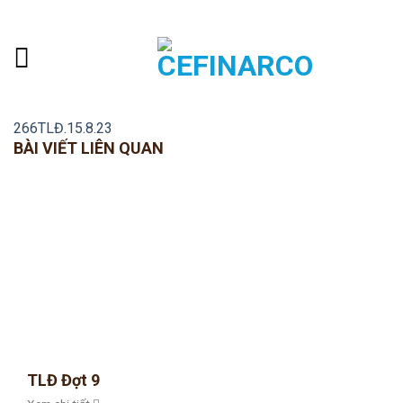
Skip
ADD ANYTHING HERE OR JUST REMOVE IT...
to
content
266TLĐ.15.8.23
BÀI VIẾT LIÊN QUAN
TLĐ Đợt 9