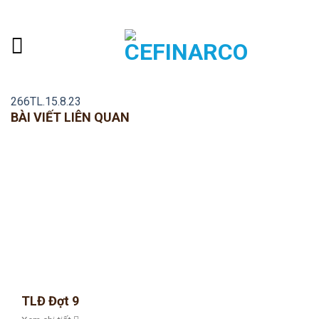
Skip
ADD ANYTHING HERE OR JUST REMOVE IT...
to
content
266TL.15.8.23
BÀI VIẾT LIÊN QUAN
TLĐ Đợt 9