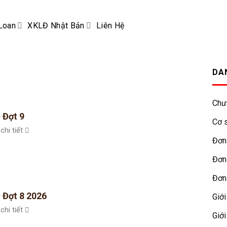
Loan
XKLĐ Nhật Bản
Liên Hệ
DA
Chư
 Đợt 9
Cơ s
chi tiết
Đơn
Đơn
Đơn
 Đợt 8 2026
Giới
chi tiết
Giới