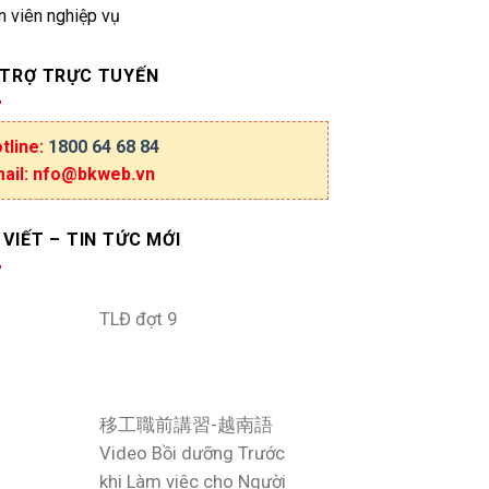
n viên nghiệp vụ
 TRỢ TRỰC TUYẾN
tline:
1800 64 68 84
ail: nfo@bkweb.vn
 VIẾT – TIN TỨC MỚI
TLĐ đợt 9
移工職前講習-越南語
Video Bồi dưỡng Trước
khi Làm việc cho Người