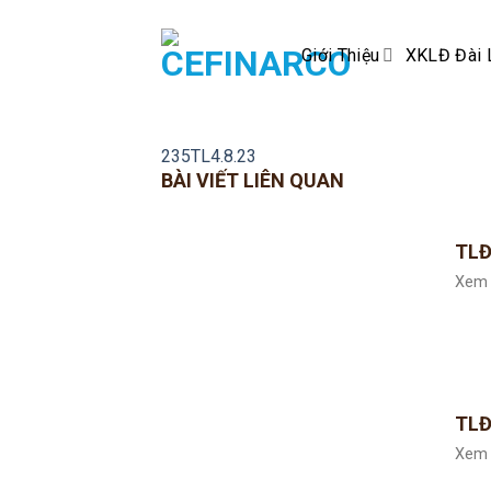
Skip
to
Giới Thiệu
XKLĐ Đài 
content
235TL4.8.23
BÀI VIẾT LIÊN QUAN
TLĐ
Xem 
TLĐ
Xem 