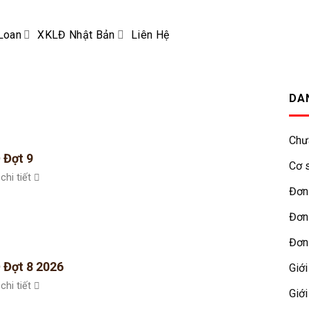
Loan
XKLĐ Nhật Bản
Liên Hệ
DA
Chư
 Đợt 9
Cơ s
chi tiết
Đơn
Đơn
Đơn
 Đợt 8 2026
Giới
chi tiết
Giới