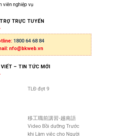
n viên nghiệp vụ
 TRỢ TRỰC TUYẾN
tline:
1800 64 68 84
ail: nfo@bkweb.vn
 VIẾT – TIN TỨC MỚI
TLĐ đợt 9
移工職前講習-越南語
Video Bồi dưỡng Trước
khi Làm việc cho Người