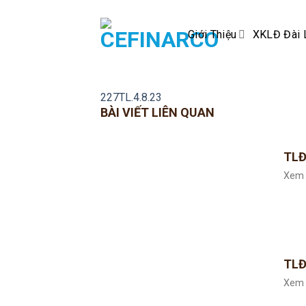
Skip
to
Giới Thiệu
XKLĐ Đài 
content
227TL.4.8.23
BÀI VIẾT LIÊN QUAN
TLĐ
Xem 
TLĐ
Xem 