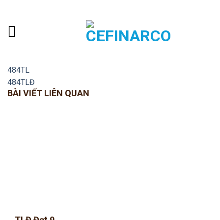
Skip
ADD ANYTHING HERE OR JUST REMOVE IT...
to
content
484TL
484TLĐ
BÀI VIẾT LIÊN QUAN
TLĐ Đợt 9