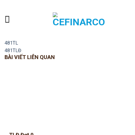
Skip
ADD ANYTHING HERE OR JUST REMOVE IT...
to
content
481TL
481TLĐ
BÀI VIẾT LIÊN QUAN
TLĐ Đợt 9